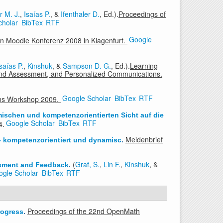
r M. J.
,
Isaías P.
, &
Ifenthaler D.
, Ed.).
Proceedings of
cholar
BibTex
RTF
Google
len Moodle Konferenz 2008 in Klagenfurt.
saías P.
,
Kinshuk
, &
Sampson D. G.
, Ed.).
Learning
on and Assessment, and Personalized Communications.
Google Scholar
BibTex
RTF
rns Workshop 2009.
ischen und kompetenzorientierten Sicht auf die
Google Scholar
BibTex
RTF
4.
Meidenbrief
– kompetenzorientiert und dynamisc
.
(
Graf, S.
,
Lin F.
,
Kinshuk
, &
essment and Feedback
.
gle Scholar
BibTex
RTF
Proceedings of the 22nd OpenMath
rogress
.