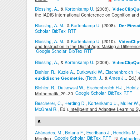
Blessing, A.
, &
Kortenkamp U.
(2008).
VideoClipQu
the IADIS International Conference on Cognition and
Blessing, A. M.
, &
Kortenkamp U.
(2008).
Der Einsa
Scholar
BibTex
RTF
Blessing, A. M.
, &
Kortenkamp U.
(2010).
VideoClip
and Instruction in the Digital Age: Making a Differ
Google Scholar
BibTex
RTF
Blessing, A.
, &
Kortenkamp U.
(2009).
VideoClipQue
Biehler, R.
,
Kuzle A.
,
Dutkowski W.
,
Elschenbroich H-
(
Roth, J.
, &
Ames J..
, Ed.).
4
euklidische Geometrie
.
Biehler, R.
,
Dutkowski W.
,
Elschenbroich H-J.
,
Heintz
Google Scholar
BibTex
RTF
Mathematik.
29–30.
Bescherer, C.
,
Herding D.
,
Kortenkamp U.
,
Müller W.
McGreal R.
, Ed.).
Intelligent and Adaptive Learning
A
Abánades, M.
,
Botana F.
,
Escribano J.
,
Hendriks M.
,
Google Scholar
BibTex
RTF
Meeting.
Abánades