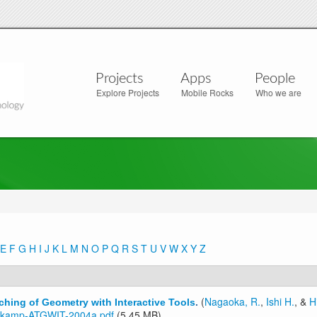
Projects
Apps
People
Explore Projects
Mobile Rocks
Who we are
E
F
G
H
I
J
K
L
M
N
O
P
Q
R
S
T
U
V
W
X
Y
Z
(
Nagaoka, R.
,
Ishi H.
, &
H
hing of Geometry with Interactive Tools
.
nkamp-ATGWIT-2004a.pdf
(5.45 MB)