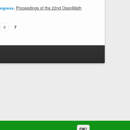
Proceedings of the 22nd OpenMath
rogress
.
6
7
OK!