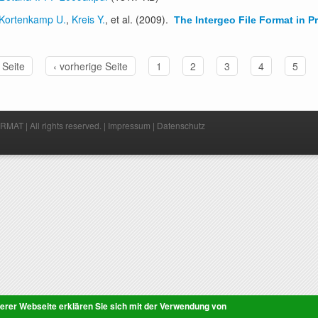
Kortenkamp U.
,
Kreis Y.
, et al.
(2009).
The Intergeo File Format in P
 Seite
‹ vorherige Seite
1
2
3
4
5
MAT | All rights reserved. |
Impressum
|
Datenschutz
erer Webseite erklären Sie sich mit der Verwendung von