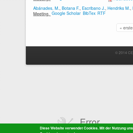
Abánades, M.
,
Botana F.
,
Escribano J.
,
Hendriks M.
,
Google Scholar
BibTex
RTF
Meeting.
« erste
Seiten
© 2014 CER
Error
Diese Website verwendet Cookies. Mit der Nutzung uns