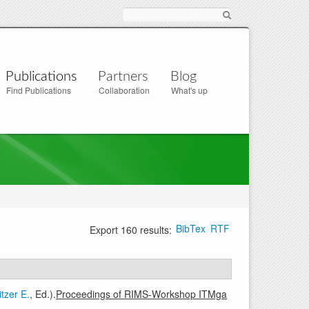
Suche
Publications
Partners
Blog
Find Publications
Collaboration
What's up
BibTex
RTF
Export 160 results:
itzer E.
, Ed.).
Proceedings of RIMS-Workshop ITMga