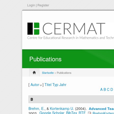
Login
|
Register
Publications
Startseite
» Publications
[
Autor
]
Titel
Typ
Jahr
A
B
C
D
B
Brehm, E.
, &
Kortenkamp U.
(2004).
Advanced Teac
Google Scholar
BibTex
RTF
2003.
BrehmKorte