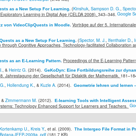
(
Kinshuk
,
Sampson D. G.
,
Specto
ests as a New Setup For Learning
.
Google S
 Exploratory Learning in Digital Age (CELDA 2008).
343–346.
Vorträge auf der 5. Internationa
tz von VideoClipQuests in Moodle
.
(
Spector, M. J.
,
Ifenthaler D.
,
I
Quests as a New Setup For Learning
.
ence through Cognitive Approaches, Technology-facilitated Collaborati
Proceedings of the E-Learning Patte
sts as an E-Learning Pattern
.
J.
, &
Heintz G.
(2014).
GeKoDyn: Eine Fortbildungsreihe zur dynam
8. Jahrestagung der Gesellschaft für Didaktik der Mathematik.
181–18
 G.
,
Hollendung K.
, &
Kuzle A.
(2014).
Geometrie lehren und lernen 
, &
Zimmermann M.
(2012).
E-learning Tools with Intelligent Ass
Goo
 Systems: Technology Enhanced Support for Learners and Teachers.
Kortenkamp U.
,
Kreis Y.
, et al.
(2009).
The Intergeo File Format in P
Botana-IFFP-2009a..pdf
(181.7 KB)