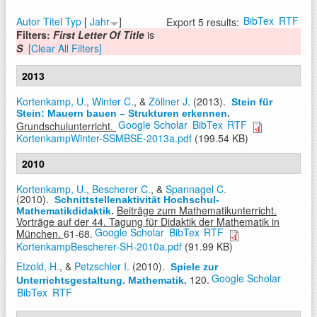
BibTex
RTF
Autor
Titel
Typ
[
Jahr
]
Export 5 results:
Filters:
First Letter Of Title
is
S
[Clear All Filters]
2013
Kortenkamp, U.
,
Winter C.
, &
Zöllner J.
(2013).
Stein für
Stein: Mauern bauen – Strukturen erkennen
.
Google Scholar
BibTex
RTF
Grundschulunterricht.
KortenkampWinter-SSMBSE-2013a.pdf
(199.54 KB)
2010
Kortenkamp, U.
,
Bescherer C.
, &
Spannagel C.
(2010).
Schnittstellenaktivität Hochschul-
Beiträge zum Mathematikunterricht.
Mathematikdidaktik
.
Vorträge auf der 44. Tagung für Didaktik der Mathematik in
Google Scholar
BibTex
RTF
München.
61-68.
KortenkampBescherer-SH-2010a.pdf
(91.99 KB)
Etzold, H.
, &
Petzschler I.
(2010).
Spiele zur
Google Scholar
120.
Unterrichtsgestaltung. Mathematik
.
BibTex
RTF