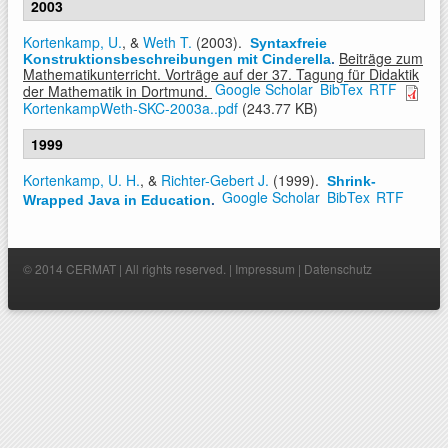
2003
Kortenkamp, U.
, &
Weth T.
(2003).
Syntaxfreie
Beiträge zum
Konstruktionsbeschreibungen mit Cinderella
.
Mathematikunterricht. Vorträge auf der 37. Tagung für Didaktik
Google Scholar
BibTex
RTF
der Mathematik in Dortmund.
KortenkampWeth-SKC-2003a..pdf
(243.77 KB)
1999
Kortenkamp, U. H.
, &
Richter-Gebert J.
(1999).
Shrink-
Google Scholar
BibTex
RTF
Wrapped Java in Education
.
© 2014 CERMAT | All rights reserved. |
Impressum
|
Datenschutz