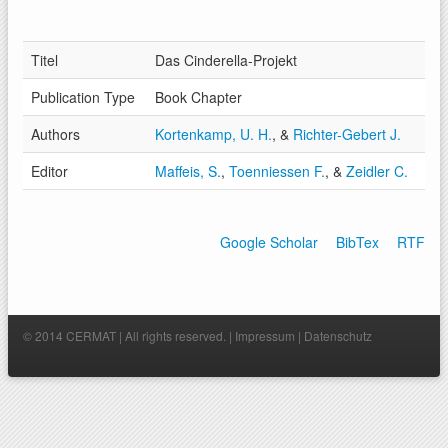
Titel
Das Cinderella-Projekt
Publication Type
Book Chapter
Authors
Kortenkamp, U. H.
, &
Richter-Gebert J.
Editor
Maffeis, S.
,
Toenniessen F.
, &
Zeidler C.
Google Scholar
BibTex
RTF
© 2014 CERMAT | All rights reserved. |
Impressum
|
Datenschutz